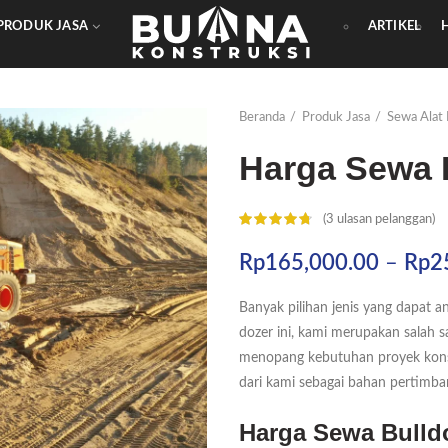
PRODUK JASA
ARTIKEL
Beranda
Produk Jasa
Sewa Alat 
Harga Sewa 
(
3
ulasan pelanggan)
Rp
165,000.00
–
Rp
2
Banyak pilihan jenis yang dapat a
dozer ini, kami merupakan salah s
menopang kebutuhan proyek konstr
dari kami sebagai bahan pertimb
Harga Sewa Bulldo