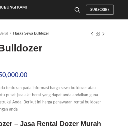
HUBUNGI KAMI
SUBSCRIBE
Berat
Harga Sewa Bulldozer
Bulldozer
Rentang
50,000.00
harga:
nda tentukan pada informasi harga sewa bulldozer atau
Rp165,000.00
atu pusat jasa alat berat yang dapat anda andalkan guna
hingga
uksi Anda. Berikut ini harga penawaran rental bulldozer
Rp250,000.00
angan anda
zer – Jasa Rental Dozer Murah