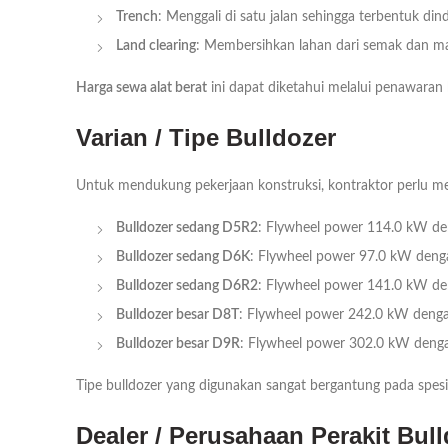
Trench
: Menggali di satu jalan sehingga terbentuk dind
Land clearing
: Membersihkan lahan dari semak dan mate
Harga sewa alat berat
ini dapat diketahui melalui penawaran
Varian / Tipe Bulldozer
Untuk mendukung pekerjaan konstruksi, kontraktor perlu mem
Bulldozer sedang D5R2
: Flywheel power 114.0 kW den
Bulldozer sedang D6K
: Flywheel power 97.0 kW denga
Bulldozer sedang D6R2
: Flywheel power 141.0 kW den
Bulldozer besar D8T
: Flywheel power 242.0 kW dengan
Bulldozer besar D9R
: Flywheel power 302.0 kW dengan
Tipe bulldozer yang digunakan sangat bergantung pada spesif
Dealer / Perusahaan Perakit Bul