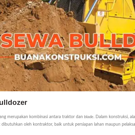
ulldozer
ang merupakan kombinasi antara traktor dan
blade
. Dalam konstruksi, ala
gat dibutuhkan oleh kontraktor, baik untuk persiapan lahan maupun pelaks