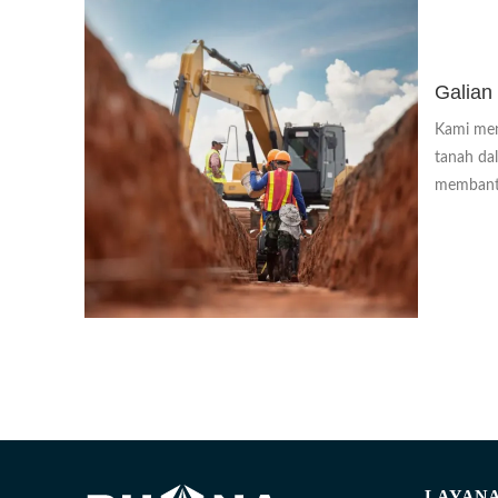
Galian
Kami men
tanah da
membantu
LAYANA