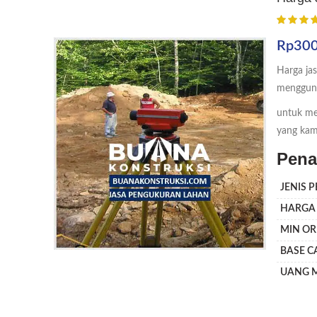
Rp
300
Harga ja
mengguna
untuk men
yang kam
Pena
JENIS 
HARGA
MIN O
BASE 
UANG 