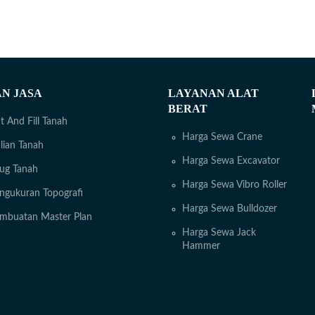
N JASA
LAYANAN ALAT
BERAT
t And Fill Tanah
Harga Sewa Crane
lian Tanah
Harga Sewa Excavator
rug Tanah
Harga Sewa Vibro Roller
ngukuran Topografi
Harga Sewa Bulldozer
embuatan Master Plan
Harga Sewa Jack
Hammer