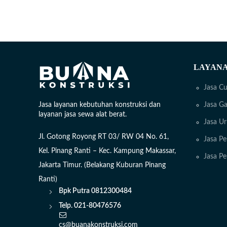
LAYANA
Jasa Cu
Jasa Ga
Jasa layanan kebutuhan konstruksi dan
layanan jasa sewa alat berat.
Jasa U
Jl. Gotong Royong RT 03/ RW 04 No. 61,
Jasa Pe
Kel. Pinang Ranti – Kec. Kampung Makassar,
Jasa P
Jakarta Timur. (Belakang Kuburan Pinang
Ranti)
Bpk Putra
0812300484
Telp. 021-80476576
cs@buanakonstruksi.com