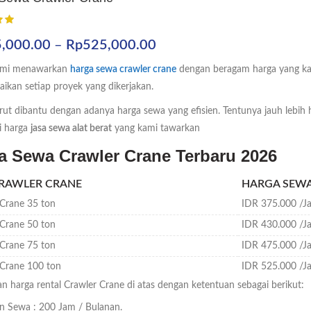
Rentang
,000.00
–
Rp
525,000.00
harga:
kami menawarkan
harga sewa crawler crane
dengan beragam harga yang ka
Rp375,000.00
ikan setiap proyek yang dikerjakan.
hingga
urut dibantu dengan adanya harga sewa yang efisien. Tentunya jauh lebih 
Rp525,000.00
i harga
jasa sewa alat berat
yang kami tawarkan
a Sewa Crawler Crane Terbaru 2026
CRAWLER CRANE
HARGA SEW
 Crane 35 ton
IDR 375.000 /J
 Crane 50 ton
IDR 430.000 /J
 Crane 75 ton
IDR 475.000 /J
 Crane 100 ton
IDR 525.000 /J
n harga rental Crawler Crane di atas dengan ketentuan sebagai berikut:
n Sewa : 200 Jam / Bulanan.