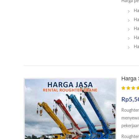
Harga pe
Ha
Ha
Ha
Ha
Ha
Harga 
Rp
5,5
Roughter 
menyewa 
pekerjaan
Roughter