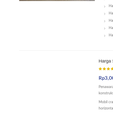
Ha
Ha
Ha
Ha
Ha
Harga 
Rp
3,0
Penawara
konstruk
Mobil cr
horizonta