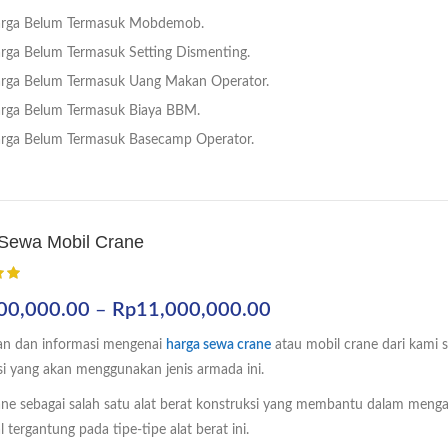
rga Belum Termasuk Mobdemob.
rga Belum Termasuk Setting Dismenting.
rga Belum Termasuk Uang Makan Operator.
rga Belum Termasuk Biaya BBM.
rga Belum Termasuk Basecamp Operator.
Sewa Mobil Crane
Rentang
00,000.00
–
Rp
11,000,000.00
harga:
n dan informasi mengenai
harga sewa crane
atau mobil crane dari kami
Rp3,000,000.00
si yang akan menggunakan jenis armada ini.
hingga
ane sebagai salah satu alat berat konstruksi yang membantu dalam menga
Rp11,000,000.00
l tergantung pada tipe-tipe alat berat ini.