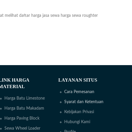
at melihat daftar harga jasa sewa harga sewa roughter
LINK HARGA
LAYANAN SITUS
MATERIAL
Cara Pemesanan
Harga Batu Limestone
Syarat dan Ketentuan
Harga Batu Makadam
Kebijakan Privasi
Harga Paving Block
Hubungi Kami
Sewa Wheel Loader