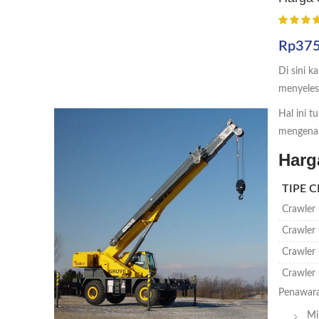
Rp
375
Di sini 
menyelesa
Hal ini t
mengena
Harg
TIPE 
Crawler
Crawler
Crawler
Crawler
Penawara
Mi