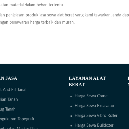
atan material dalam beban tertentu.
ian penjelasan produk jasa sewa alat berat yang kami tawarkan, anda dap
engan penawaran harga terbaik dan murah.
N JASA
LAYANAN ALAT
BERAT
t And Fill Tanah
Harga Sewa Crane
lian Tanah
Harga Sewa Excavator
rug Tanah
Harga Sewa Vibro Roller
ngukuran Topografi
Harga Sewa Bulldozer