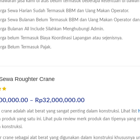
nawaran jasa kami di atas belum termasuk beberapa ketentuan di bawah 
rga Sewa Harian Sudah Termasuk BBM dan Uang Makan Operator.
rga Sewa Bulanan Belum Termasuk BBM dan Uang Makan Operator dan 
rga Bulanan All Include Silahkan Menghubungi Admin.
rga belum Termasuk Biaya Koordinasi Lapangan atau sejenisnya.
rga Belum Termasuk Pajak.
Sewa Roughter Crane
Rentang
00,000.00
–
Rp
32,000,000.00
harga:
crane adalah alat berat yang sangat penting dalam konstruksi. Lihat list
Rp5,500,000.00
produk yang satu ini. Lihat pula review merk produk dan tipenya yang 
hingga
 konstruksi.
Rp32,000,000.00
r crane sebagai alat berat yang digunakan dalam konstruksi khususnya 