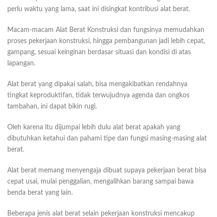
perlu waktu yang lama, saat ini disingkat kontribusi alat berat.
Macam-macam Alat Berat Konstruksi dan fungsinya memudahkan
proses pekerjaan konstruksi, hingga pembangunan jadi lebih cepat,
gampang, sesuai keinginan berdasar situasi dan kondisi di atas
lapangan.
Alat berat yang dipakai salah, bisa mengakibatkan rendahnya
tingkat keproduktifan, tidak terwujudnya agenda dan ongkos
tambahan, ini dapat bikin rugi.
Oleh karena itu dijumpai lebih dulu alat berat apakah yang
dibutuhkan ketahui dan pahami tipe dan fungsi masing-masing alat
berat.
Alat berat memang menyengaja dibuat supaya pekerjaan berat bisa
cepat usai, mulai penggalian, mengalihkan barang sampai bawa
benda berat yang lain.
Beberapa jenis alat berat selain pekerjaan konstruksi mencakup