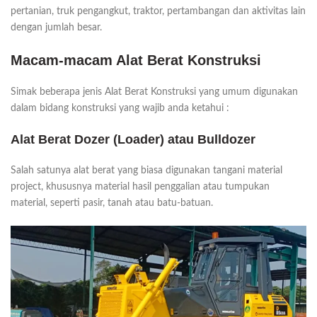
pertanian, truk pengangkut, traktor, pertambangan dan aktivitas lain
dengan jumlah besar.
Macam-macam Alat Berat Konstruksi
Simak beberapa jenis Alat Berat Konstruksi yang umum digunakan
dalam bidang konstruksi yang wajib anda ketahui :
Alat Berat Dozer (Loader) atau Bulldozer
Salah satunya alat berat yang biasa digunakan tangani material
project, khususnya material hasil penggalian atau tumpukan
material, seperti pasir, tanah atau batu-batuan.