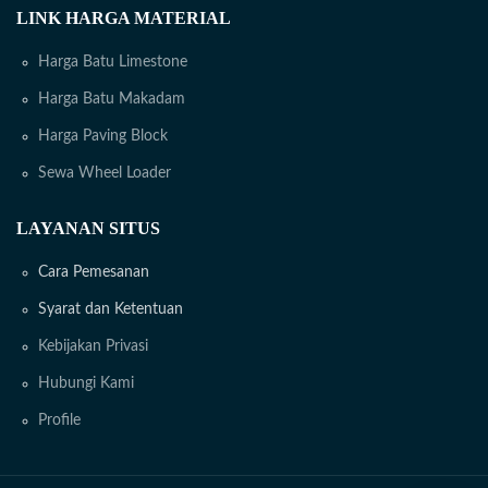
LINK HARGA MATERIAL
Harga Batu Limestone
Harga Batu Makadam
Harga Paving Block
Sewa Wheel Loader
LAYANAN SITUS
Cara Pemesanan
Syarat dan Ketentuan
Kebijakan Privasi
Hubungi Kami
Profile